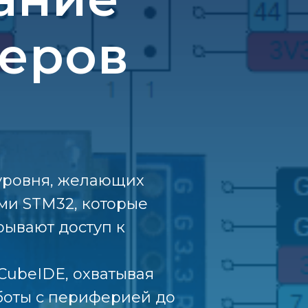
еров
уровня, желающих
ми STM32, которые
рывают доступ к
CubeIDE, охватывая
аботы с периферией до