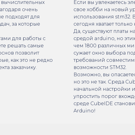
 вычислительных
Если вы увлекаетесь эл
агодаря очень
свое хобби на новый ур
е подходят для
использования stm32.
ач, за которые
сегодня хватает только
Да, существуют платы н
тами для работы с
средой arduino, но эти
ете решать самые
чем 1800 различных ми
основ позволит
сужает окно выбора по
е, как это не редко
требований совместимо
кта заказчику.
возможности STM32.
Возможно, вы опасаете
но это не так. Среда 
начальной настройки и
упростить порог вхож
среде CubeIDE становит
Arduino!