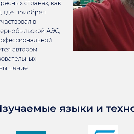
ресных странах, как
, где приобрел
участвовал в
Чернобыльской АЭС,
профессиональной
ется автором
зовательных
повышение
Изучаемые языки и техн