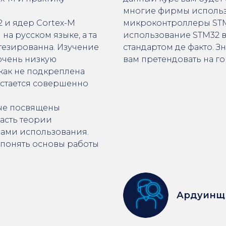
многие фирмы использу
 и ядер Cortex-M
микроконтроллеры STM3
 на русском языке, а та
использование STM32 в
тезированна. Изучение
стандартом де факто. 
 очень низкую
вам претендовать на г
как не подкреплена
остается совершенно
рые посвящены
асть теории
ами использования.
 понять основы работы
Ардуинщ