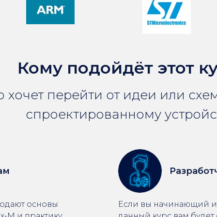
Кому подойдёт этот к
то хочет перейти от идеи или схе
спроектированному устройс
ам
Разработ
подают основы
Если вы начинающий ил
x-M и практику
данный курс вам будет