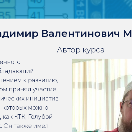
адимир Валентинович 
Автор курса
венного
 обладающий
лением к развитию,
ом принял участие
тических инициатив
и которых можно
 как КТК, Голубой
к. Он также имел