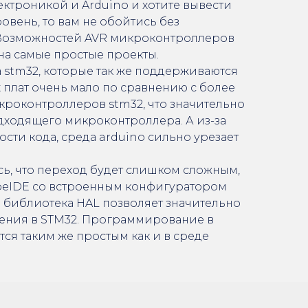
ектроникой и Arduino и хотите вывести
овень, то вам не обойтись без
 Возможностей AVR микроконтроллеров
 на самые простые проекты.
а stm32, которые так же поддерживаются
х плат очень мало по сравнению с более
кроконтроллеров stm32, что значительно
дходящего микроконтроллера. А из-за
сти кода, среда arduino сильно урезает
сь, что переход будет слишком сложным,
CubeIDE со встроенным конфигуратором
 библиотека HAL позволяет значительно
дения в STM32. Программирование в
ся таким же простым как и в среде