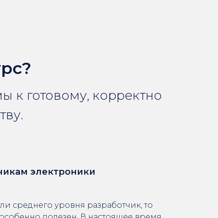
урс?
мы к готовому, корректно
тву.
чикам электроники
и среднего уровня разработчик, то
 особенно полезен. В настоящее время